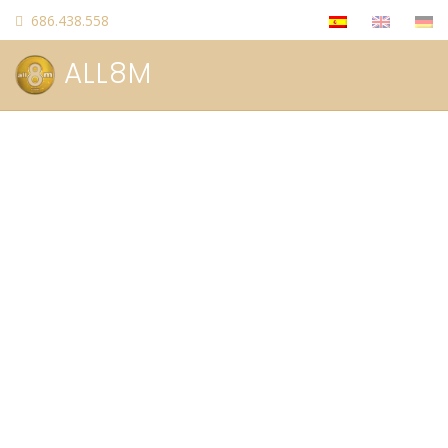
686.438.558
ALL8M
Allied Management Ltd
URL
: allied-management.net
en desarrollo