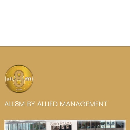
El sitio web de la sede en Hong Kong (allied-
management.net) está en reconstrucción. Mientras
tanto, visite este sitio web europeo:
all8m.com
.
ALL8M BY ALLIED MANAGEMENT